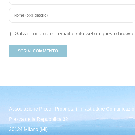
Salva il mio nome, email e sito web in questo brows
Associazione Piccoli Proprietari Infrastrutture Comunicazio
Piazza della Repubblica 32
20124 Milano (MI)