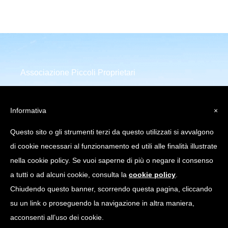
Associazione Piccoli Proprietari
Infrastrutture Comunicazione
Elettronica
Informativa
×
Piazza della Repubblica 32
Questo sito o gli strumenti terzi da questo utilizzati si avvalgono
20124 Milano (MI)
di cookie necessari al funzionamento ed utili alle finalità illustrate
C.Fiscale: 97751640158
nella cookie policy. Se vuoi saperne di più o negare il consenso
a tutti o ad alcuni cookie, consulta la
cookie policy
.
info@appice.it |
Chiudendo questo banner, scorrendo questa pagina, cliccando
appice@pec.appice.it
su un link o proseguendo la navigazione in altra maniera,
acconsenti all’uso dei cookie.