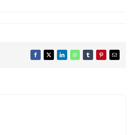
Facebook
X
LinkedIn
WhatsApp
Tumblr
Pinterest
Email