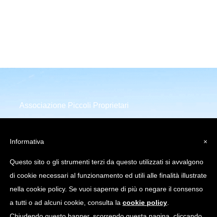
Associazione Piccoli Proprietari
Infrastrutture Comunicazione
Elettronica
Informativa
×
Piazza della Repubblica 32
Questo sito o gli strumenti terzi da questo utilizzati si avvalgono
20124 Milano (MI)
di cookie necessari al funzionamento ed utili alle finalità illustrate
C.Fiscale: 97751640158
nella cookie policy. Se vuoi saperne di più o negare il consenso
a tutti o ad alcuni cookie, consulta la
cookie policy
.
info@appice.it |
Chiudendo questo banner, scorrendo questa pagina, cliccando