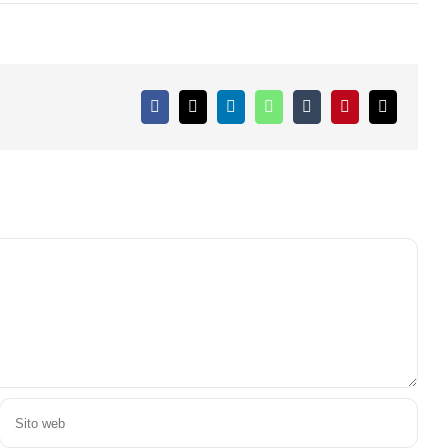
Facebook
X
LinkedIn
WhatsApp
Tumblr
Pinterest
Email