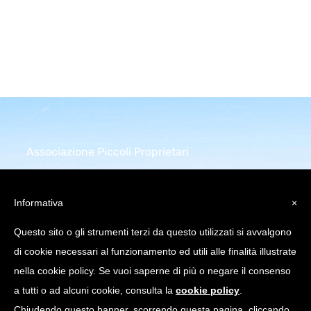
Associazione Piccoli Proprietari
Infrastrutture Comunicazione
Elettronica
Informativa
×
Piazza della Repubblica 32
Questo sito o gli strumenti terzi da questo utilizzati si avvalgono
20124 Milano (MI)
di cookie necessari al funzionamento ed utili alle finalità illustrate
C.Fiscale: 97751640158
nella cookie policy. Se vuoi saperne di più o negare il consenso
a tutti o ad alcuni cookie, consulta la
cookie policy
.
info@appice.it |
Chiudendo questo banner, scorrendo questa pagina, cliccando