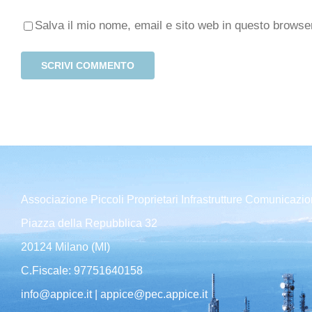
Salva il mio nome, email e sito web in questo brows
Associazione Piccoli Proprietari Infrastrutture Comunicazio
Piazza della Repubblica 32
20124 Milano (MI)
C.Fiscale: 97751640158
info@appice.it | appice@pec.appice.it