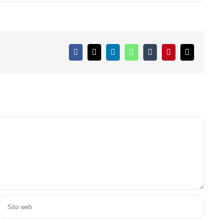
Facebook
X
LinkedIn
WhatsApp
Tumblr
Pinterest
Email