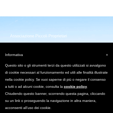
Associazione Piccoli Proprietari
Infrastrutture Comunicazione
Elettronica
Informativa
×
Piazza della Repubblica 32
Questo sito o gli strumenti terzi da questo utilizzati si avvalgono
20124 Milano (MI)
di cookie necessari al funzionamento ed utili alle finalità illustrate
C.Fiscale: 97751640158
nella cookie policy. Se vuoi saperne di più o negare il consenso
a tutti o ad alcuni cookie, consulta la
cookie policy
.
info@appice.it |
Chiudendo questo banner, scorrendo questa pagina, cliccando
appice@pec.appice.it
su un link o proseguendo la navigazione in altra maniera,
acconsenti all’uso dei cookie.