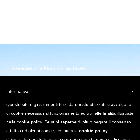
Associazione Piccoli Proprietari
Infrastrutture Comunicazione
Elettronica
Informativa
×
Piazza della Repubblica 32
Questo sito o gli strumenti terzi da questo utilizzati si avvalgono
20124 Milano (MI)
di cookie necessari al funzionamento ed utili alle finalità illustrate
C.Fiscale: 97751640158
nella cookie policy. Se vuoi saperne di più o negare il consenso
a tutti o ad alcuni cookie, consulta la
cookie policy
.
info@appice.it |
Chiudendo questo banner, scorrendo questa pagina, cliccando