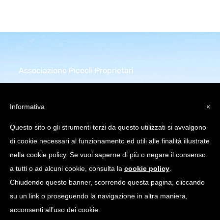
Associazione Piccoli Proprietari
Infrastrutture Comunicazione
Elettronica
Informativa
×
Piazza della Repubblica 32
Questo sito o gli strumenti terzi da questo utilizzati si avvalgono
20124 Milano (MI)
di cookie necessari al funzionamento ed utili alle finalità illustrate
C.Fiscale: 97751640158
nella cookie policy. Se vuoi saperne di più o negare il consenso
a tutti o ad alcuni cookie, consulta la
cookie policy
.
info@appice.it |
Chiudendo questo banner, scorrendo questa pagina, cliccando
appice@pec.appice.it
su un link o proseguendo la navigazione in altra maniera,
acconsenti all’uso dei cookie.