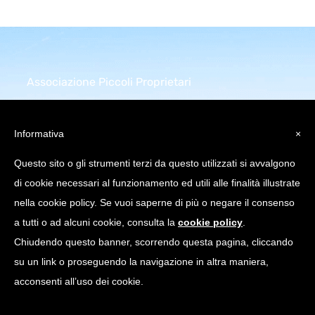
Associazione Piccoli Proprietari
Infrastrutture Comunicazione
Elettronica
Informativa
×
Piazza della Repubblica 32
Questo sito o gli strumenti terzi da questo utilizzati si avvalgono
20124 Milano (MI)
di cookie necessari al funzionamento ed utili alle finalità illustrate
C.Fiscale: 97751640158
nella cookie policy. Se vuoi saperne di più o negare il consenso
a tutti o ad alcuni cookie, consulta la
cookie policy
.
info@appice.it |
Chiudendo questo banner, scorrendo questa pagina, cliccando
appice@pec.appice.it
su un link o proseguendo la navigazione in altra maniera,
acconsenti all’uso dei cookie.