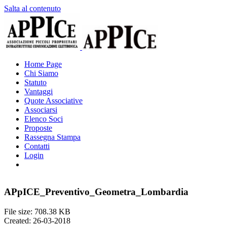
Salta al contenuto
Home Page
Chi Siamo
Statuto
Vantaggi
Quote Associative
Associarsi
Elenco Soci
Proposte
Rassegna Stampa
Contatti
Login
APpICE_Preventivo_Geometra_Lombardia
File size: 708.38 KB
Created: 26-03-2018