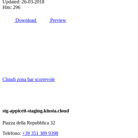
Updated: 26-03-2018
Hits: 296
Download
Preview
Associazione Piccoli Proprietari
Infrastrutture Comunicazione Elettronica
Piazza della Repubblica 32
20124 Milano (MI)
C.Fiscale: 97751640158
info@appice.it | appice@pec.appice.it
Chiudi zona bar scorrevole
stg-appiceit-staging.kinsta.cloud
Piazza della Repubblica 32
Telefono:
+39 351 389 9398