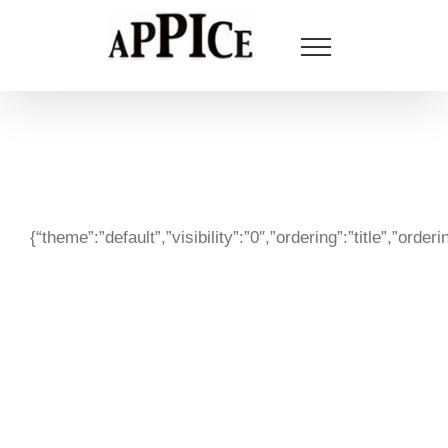
Salta
al
contenuto
{“theme”:”default”,”visibility”:”0″,”ordering”:”title”,”o