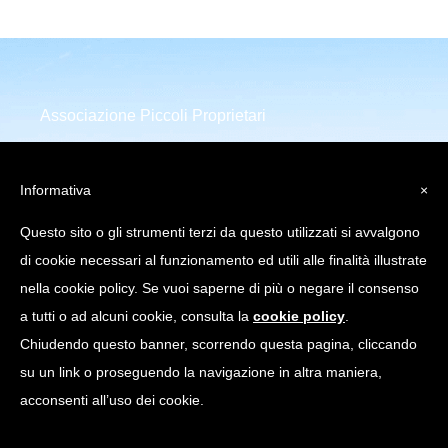
Associazione Piccoli Proprietari
Infrastrutture Comunicazione
Elettronica
Informativa
×
Piazza della Repubblica 32
Questo sito o gli strumenti terzi da questo utilizzati si avvalgono
20124 Milano (MI)
di cookie necessari al funzionamento ed utili alle finalità illustrate
C.Fiscale: 97751640158
nella cookie policy. Se vuoi saperne di più o negare il consenso
a tutti o ad alcuni cookie, consulta la
cookie policy
.
info@appice.it |
Chiudendo questo banner, scorrendo questa pagina, cliccando
appice@pec.appice.it
su un link o proseguendo la navigazione in altra maniera,
acconsenti all’uso dei cookie.