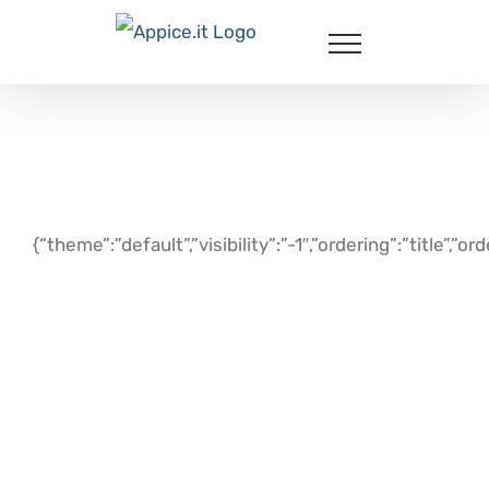
Salta
al
contenuto
{“theme”:”default”,”visibility”:”-1″,”ordering”:”titl