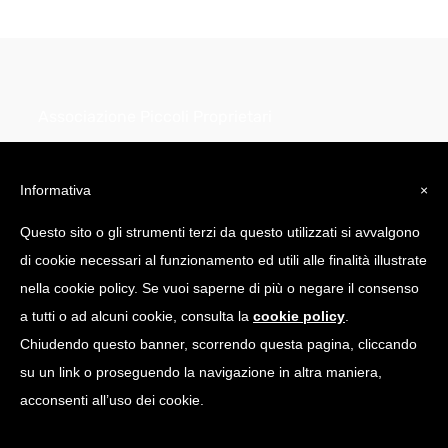
Associazione Piccoli Proprietari
Infrastrutture Comunicazione
Elettronica
Informativa
×
Piazza della Repubblica 32
Questo sito o gli strumenti terzi da questo utilizzati si avvalgono
20124 Milano (MI)
di cookie necessari al funzionamento ed utili alle finalità illustrate
C.Fiscale: 97751640158
nella cookie policy. Se vuoi saperne di più o negare il consenso
a tutti o ad alcuni cookie, consulta la
cookie policy
.
info@appice.it |
Chiudendo questo banner, scorrendo questa pagina, cliccando
appice@pec.appice.it
su un link o proseguendo la navigazione in altra maniera,
acconsenti all’uso dei cookie.