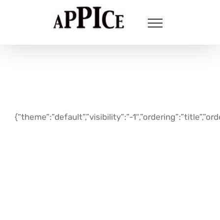
Salta
al
contenuto
{“theme”:”default”,”visibility”:”-1″,”ordering”:”titl