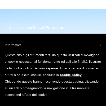
Associazione Piccoli Proprietari
Infrastrutture Comunicazione
Elettronica
Informativa
×
Piazza della Repubblica 32
Questo sito o gli strumenti terzi da questo utilizzati si avvalgono
20124 Milano (MI)
di cookie necessari al funzionamento ed utili alle finalità illustrate
C.Fiscale: 97751640158
nella cookie policy. Se vuoi saperne di più o negare il consenso
a tutti o ad alcuni cookie, consulta la
cookie policy
.
info@appice.it |
Chiudendo questo banner, scorrendo questa pagina, cliccando
appice@pec.appice.it
su un link o proseguendo la navigazione in altra maniera,
acconsenti all’uso dei cookie.